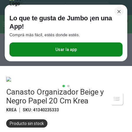
×
Lo que te gusta de Jumbo ¡en una
Buscar...
0
App!
Comprá más fácil, estés donde estés.
Seleccioná el método de entrega
Términos más buscados
1
.
Vanish
Usar la app
Hogar y textil
Decoración
Cestería y Cajas Deco
Canasto
Organizador Beige y Negro Papel 20 Cm Krea
2
.
Cafe
3
.
Leche
4
.
Cerveza
5
.
Canasto Organizador Beige y
Galletitas
Negro Papel 20 Cm Krea
6
.
Juguetes
KREA
SKU
:
41340235333
7
.
Yerba
8
.
Fideos
Producto sin stock
9
.
Carne