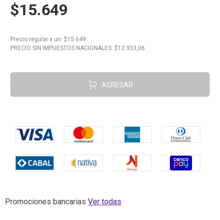
$15.649
10
.
Aceite
Precio regular
x
un
: $
15.649
PRECIO SIN IMPUESTOS NACIONALES: $
12.933,06
AGREGAR
Promociones bancarias
Ver todas