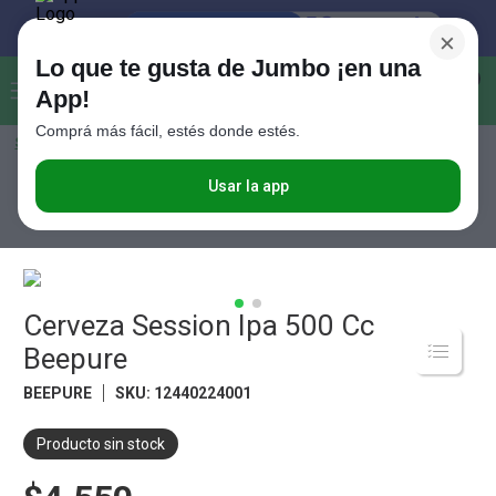
×
Lo que te gusta de Jumbo ¡en una
Buscar...
0
App!
Comprá más fácil, estés donde estés.
Seleccioná el método de entrega
Términos más buscados
1
.
Vanish
Usar la app
Bebidas
Cervezas
Cerveza Session Ipa 500 Cc Beepure
2
.
Cafe
3
.
Leche
4
.
Valijas
Cerveza Session Ipa 500 Cc
5
.
Cerveza
Beepure
6
.
Galletitas
BEEPURE
SKU
:
12440224001
7
.
Yerba
Producto sin stock
8
.
Fideos
9
.
Juguetes