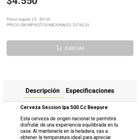
$4.550
10
.
Carne
Precio regular
x
lt.
: $
9100
PRECIO SIN IMPUESTOS NACIONALES: $
3760,33
AGREGAR
Descripción
Especificaciones
Cerveza Session Ipa 500 Cc Beepure
Esta cerveza de origen nacional te permitirá
disfrutar de una experiencia equilibrada en tu
casa. Al mantenerla en la heladera, vas a
obtener la temperatura ideal para apreciar