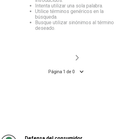
introducidos.
Intenta utilizar una sola palabra.
10
.
Carne
Utilice términos genéricos en la
búsqueda.
Busque utilizar sinónimos al término
deseado.
Página
1
de
0
Defensa del consumidor