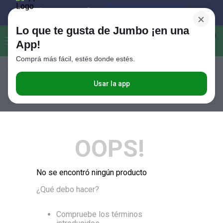
×
Lo que te gusta de Jumbo ¡en una
Buscar...
0
App!
Comprá más fácil, estés donde estés.
Términos más buscados
1
.
Vanish
Usar la app
RELEVANCIA
2
.
Cafe
3
.
Leche
4
.
Valijas
OOPS!
5
.
Cerveza
6
.
Galletitas
No se encontró ningún producto
7
.
Yerba
¿Qué debo hacer?
8
.
Fideos
Compruebe los términos
9
.
Juguetes