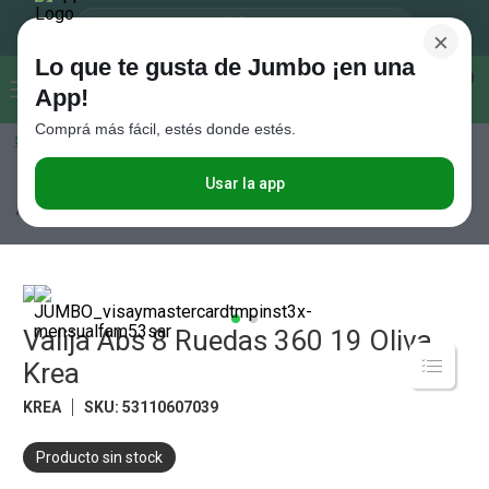
×
Lo que te gusta de Jumbo ¡en una
Buscar...
0
App!
Comprá más fácil, estés donde estés.
Seleccioná el método de entrega
Términos más buscados
1
.
Vanish
Usar la app
Tiempo Libre
Valijas, Bolsos, Mochilas y Luncheras
Valijas
Valija
Abs 8 Ruedas 360 19 Oliva Krea
2
.
Cafe
3
.
Leche
4
.
Cerveza
5
.
Valija Abs 8 Ruedas 360 19 Oliva
Galletitas
Krea
6
.
Yerba
KREA
SKU
:
53110607039
7
.
Fideos
8
.
Juguetes
Producto sin stock
9
.
Valijas