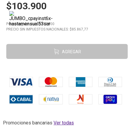
$103.900
10
.
Carne
Precio regular
x
un
: $
103.900
PRECIO SIN IMPUESTOS NACIONALES: $
85.867,77
AGREGAR
Promociones bancarias
Ver todas