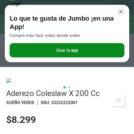
×
Lo que te gusta de Jumbo ¡en una
Buscar...
0
App!
Comprá más fácil, estés donde estés.
Seleccioná el método de entrega
Términos más buscados
1
.
Vanish
Usar la app
Frutas y Verduras
Verduras
Verduras Empaquetadas
Aderezo
Coleslaw X 200 Cc
2
.
Cafe
3
.
Leche
4
.
Galletitas
5
.
Aderezo Coleslaw X 200 Cc
Cerveza
6
.
Juguetes
SUEÑO VERDE
SKU
:
23232222001
7
.
Yerba
$8.299
8
.
Fideos
9
.
Carne