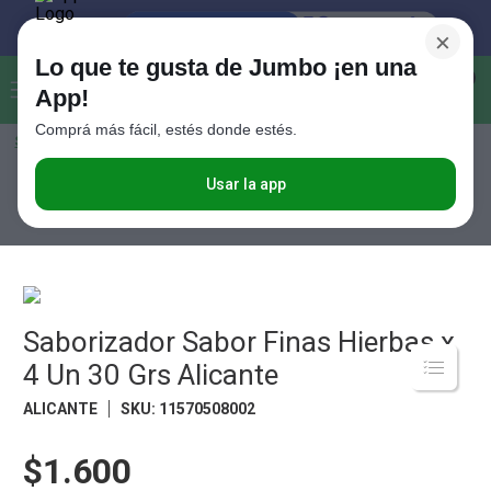
×
Lo que te gusta de Jumbo ¡en una
Buscar...
0
App!
Comprá más fácil, estés donde estés.
Seleccioná el método de entrega
Términos más buscados
1
.
Vanish
Usar la app
Almacén
Caldos, Sopas, Puré y Bolsas para Horno
Caldos
Saborizador Sabor Finas Hierbas x 4 Un 30 Grs Alicante
2
.
Cafe
3
.
Leche
4
.
Valijas
5
.
Saborizador Sabor Finas Hierbas x
Cerveza
4 Un 30 Grs Alicante
6
.
Galletitas
ALICANTE
SKU
:
11570508002
7
.
Yerba
8
.
Fideos
$1.600
9
.
Juguetes