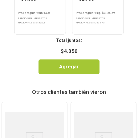
Precio regular
x
un
: $
400
Precio regular
x
kg.
: $
42.307,69
PRECIO SIN IMPUESTOS
PRECIO SIN IMPUESTOS
NACIONALES: $
1322,31
NACIONALES: $
2272,73
:
$
4.350
Agregar
Otros clientes también vieron