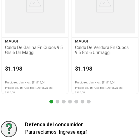
Ver
Ver
Producto
Producto
MAGGI
MAGGI
Caldo De Gallina En Cubos 9.5
Caldo De Verdura En Cubos
Grs 6 Un Maggi
9.5 Grs 6 Unmaggi
$1.198
$1.198
Precio regular
x
kg.
: $
21.017,54
Precio regular
x
kg.
: $
21.017,54
PRECIO SIN IMPUESTOS NACIONALES:
PRECIO SIN IMPUESTOS NACIONALES:
$
990,08
$
990,08
Agregar
Agregar
Defensa del consumidor
Para reclamos: Ingrese
aquí