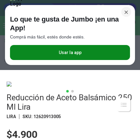
×
Lo que te gusta de Jumbo ¡en una
Buscar...
0
App!
Comprá más fácil, estés donde estés.
Seleccioná el método de entrega
Términos más buscados
1
.
Vanish
Usar la app
Almacén
Aceites y Vinagres
Acetos
Reducción de Aceto
Balsámico 250 Ml Lira
2
.
Cafe
3
.
Leche
4
.
Valijas
5
.
Reducción de Aceto Balsámico 250
Cerveza
Ml Lira
6
.
Galletitas
LIRA
SKU
:
12620913005
7
.
Yerba
8
.
Fideos
$4.900
9
.
Juguetes