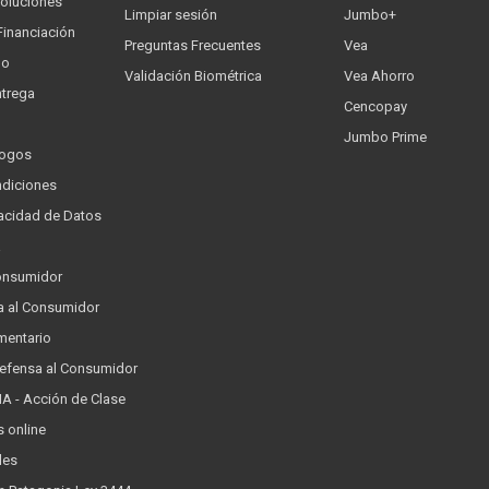
oluciones
Limpiar sesión
Jumbo+
Financiación
Preguntas Frecuentes
Vea
go
Validación Biométrica
Vea Ahorro
trega
Cencopay
Jumbo Prime
logos
ndiciones
ivacidad de Datos
a
onsumidor
a al Consumidor
mentario
Defensa al Consumidor
 - Acción de Clase
s online
les