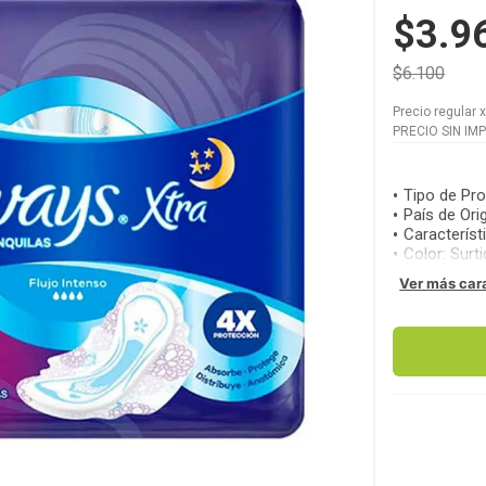
$3.9
$6.100
Precio regular
PRECIO SIN IM
Tipo de Pr
País de Ori
Caracterís
Color
:
Surt
Ver más car