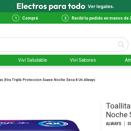
Comprá
Recibí tu pedido en menos de 
Viví Saludable
Viví Sabores
Al
tas Xtra Triple Proteccion Suave Noche Seca 8 Un Always
Toallit
Noche 
ALWAYS
S