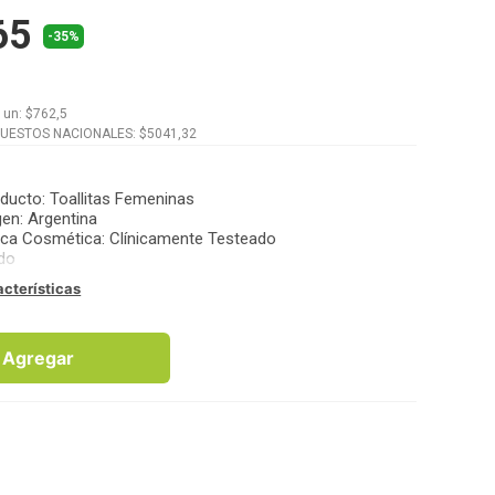
65
-35%
x
un
: $
762,5
PUESTOS NACIONALES: $
5041,32
oducto
:
Toallitas Femeninas
gen
:
Argentina
tica Cosmética
:
Clínicamente Testeado
ido
acterísticas
Agregar