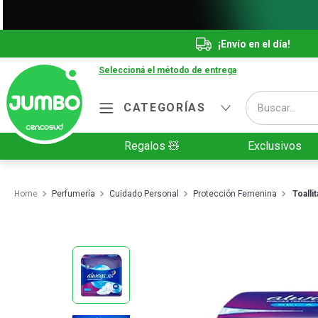
¡Envío en el día!
Seleccioná el método de entrega
Buscar...
CATEGORÍAS
Términos más buscados
Regalos 🧸
Exclusivos
1
.
Vanish
2
.
Cafe
Perfumería
Cuidado Personal
Protección Femenina
Toalli
3
.
Leche
4
.
Valijas
5
.
Cerveza
6
.
Galletitas
7
.
Yerba