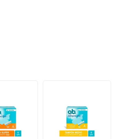
Ver
Ver
oducto
Producto