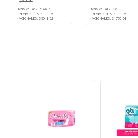
$6.100
Precio regular
x
un
: $
762,5
Precio regular
x
lt.
: $
7000
PRECIO SIN IMPUESTOS
PRECIO SIN IMPUESTOS
NACIONALES: $
5041,32
NACIONALES: $
1735,54
Ver
Ver
Producto
Produ