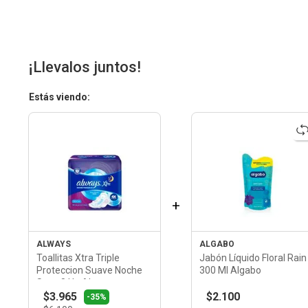
¡Llevalos juntos!
Estás viendo:
+
ALWAYS
ALGABO
Toallitas Xtra Triple
Jabón Líquido Floral Rain
Proteccion Suave Noche
300 Ml Algabo
Seca 8 Un Always
$3.965
$2.100
-35%