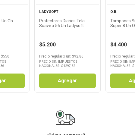
LADYSOFT
O.B.
8 Un Ob
Protectores Diarios Tela
Tampones Siempre Libre
Suave x 56 Un Ladysoft
Super 8 Un
$5.200
$4.400
: $
550
Precio regular
x
un
: $
92,86
Precio regular
STOS
PRECIO SIN IMPUESTOS
PRECIO SIN I
,36
NACIONALES: $
4297,52
NACIONALES: $
gar
Agregar
Ag