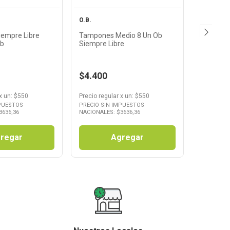
O.B.
Tampones Medio 8 Un Ob
 Ob
Siempre Libre
$4.400
x
un
: $
550
Precio regular
x
un
: $
550
MPUESTOS
PRECIO SIN IMPUESTOS
3636,36
NACIONALES: $
3636,36
regar
Agregar