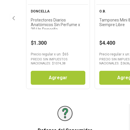
DONCELLA
O.B.
Protectores Diarios
Tampones Mini 
Anatómicos Sin Perfume x
Siempre Libre
20 Un Doncella
$1.300
$4.400
Precio regular
x
un
: $
65
Precio regular
x
un
PRECIO SIN IMPUESTOS
PRECIO SIN IMPUE
NACIONALES: $
1074,38
NACIONALES: $
3636
Agregar
Agre