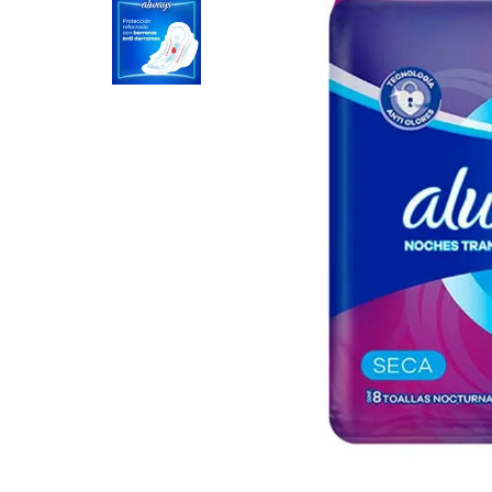
8
.
Fideos
9
.
Juguetes
10
.
Carne