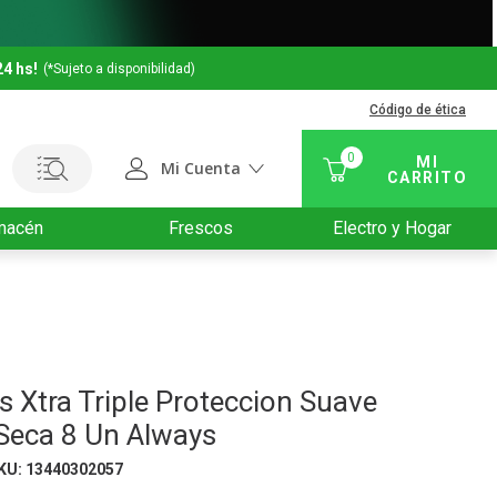
24 hs!
(*Sujeto a disponibilidad)
Código de ética
0
Mi Cuenta
macén
Frescos
Electro y Hogar
as Xtra Triple Proteccion Suave
Seca 8 Un Always
KU
:
13440302057