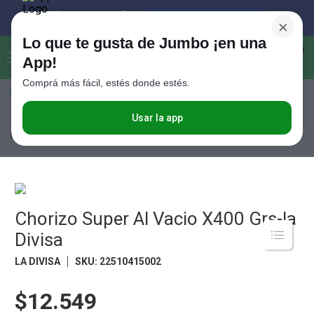
×
Lo que te gusta de Jumbo ¡en una
Buscar...
0
App!
Comprá más fácil, estés donde estés.
Seleccioná el método de entrega
Términos más buscados
1
.
Vanish
Usar la app
Carnes
Embutidos
Chorizos
Chorizo Super Al Vacio X400 Grs-la
Divisa
2
.
Cafe
3
.
Leche
4
.
Valijas
5
.
Chorizo Super Al Vacio X400 Grs-la
Cerveza
Divisa
6
.
Galletitas
LA DIVISA
SKU
:
22510415002
7
.
Yerba
8
.
Fideos
$12.549
9
.
Juguetes