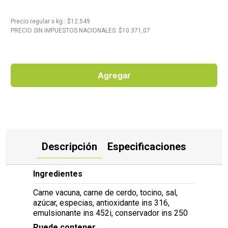
10
.
Carne
Precio regular
x
kg.
: $
12.549
PRECIO SIN IMPUESTOS NACIONALES: $
10.371,07
Agregar
Descripción
Especificaciones
Ingredientes
Carne vacuna, carne de cerdo, tocino, sal,
azúcar, especias, antioxidante ins 316,
emulsionante ins 452i, conservador ins 250
Puede contener