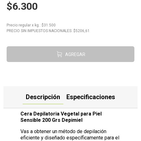
$6.300
10
.
Aceite
Precio regular
x
kg.
: $
31.500
PRECIO SIN IMPUESTOS NACIONALES: $
5206,61
AGREGAR
Descripción
Especificaciones
Cera Depilatoria Vegetal para Piel
Sensible 200 Grs Depimiel
Vas a obtener un método de depilación
eficiente y diseñado específicamente para el