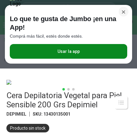
×
Lo que te gusta de Jumbo ¡en una
Buscar...
0
App!
Comprá más fácil, estés donde estés.
Seleccioná el método de entrega
Términos más buscados
1
.
Vanish
Usar la app
Perfumería
Cuidado Personal
Depilación
Cera Depilatoria Vegetal
para Piel Sensible 200 Grs Depimiel
2
.
Cafe
3
.
Leche
4
.
Cerveza
5
.
Cera Depilatoria Vegetal para Piel
Galletitas
Sensible 200 Grs Depimiel
6
.
Juguetes
DEPIMIEL
SKU
:
13430135001
7
.
Yerba
8
.
Fideos
Producto sin stock
9
.
Carne