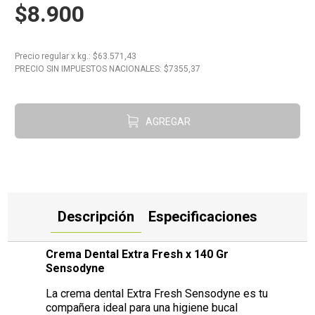
$8.900
10
.
Carne
Precio regular
x
kg.
: $
63.571,43
PRECIO SIN IMPUESTOS NACIONALES: $
7355,37
AGREGAR
Descripción
Especificaciones
Crema Dental Extra Fresh x 140 Gr
Sensodyne
La crema dental Extra Fresh Sensodyne es tu
compañera ideal para una higiene bucal