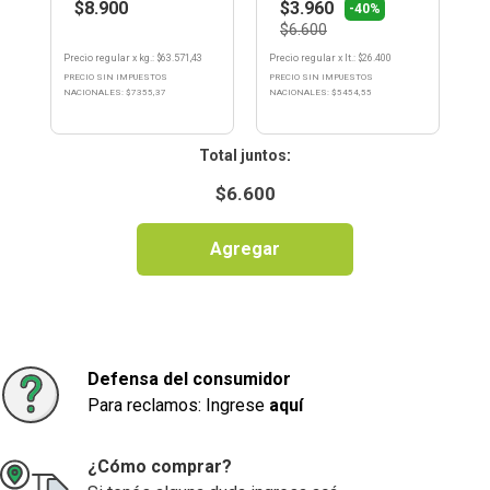
$8.900
$3.960
-40%
$6.600
Precio regular
x
kg.
: $
63.571,43
Precio regular
x
lt.
: $
26.400
PRECIO SIN IMPUESTOS
PRECIO SIN IMPUESTOS
NACIONALES: $
7355,37
NACIONALES: $
5454,55
:
$
6.600
Agregar
Defensa del consumidor
Para reclamos: Ingrese
aquí
¿Cómo comprar?