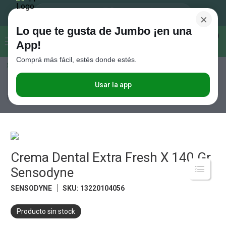
×
Lo que te gusta de Jumbo ¡en una
Buscar...
0
App!
Comprá más fácil, estés donde estés.
Seleccioná el método de entrega
Términos más buscados
1
.
Vanish
Usar la app
Perfumería
Cuidado Oral
Pastas Dentales
Crema Dental Extra
Fresh X 140 Gr Sensodyne
2
.
Cafe
3
.
Leche
4
.
Valijas
5
.
Crema Dental Extra Fresh X 140 Gr
Cerveza
Sensodyne
6
.
Galletitas
SENSODYNE
SKU
:
13220104056
7
.
Yerba
8
.
Fideos
Producto sin stock
9
.
Juguetes