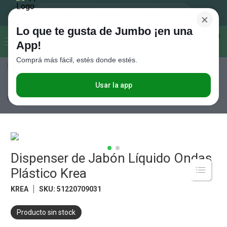
×
Lo que te gusta de Jumbo ¡en una
Buscar...
0
App!
Comprá más fácil, estés donde estés.
Seleccioná el método de entrega
Términos más buscados
1
.
Vanish
Usar la app
Hogar y textil
Baño
Accesorios de Baño
Dispenser de Jabón
Líquido Ondas Plástico Krea
2
.
Cafe
3
.
Leche
4
.
Galletitas
5
.
Dispenser de Jabón Líquido Ondas
Cerveza
Plástico Krea
6
.
Juguetes
KREA
SKU
:
51220709031
7
.
Yerba
8
.
Fideos
Producto sin stock
9
.
Carne