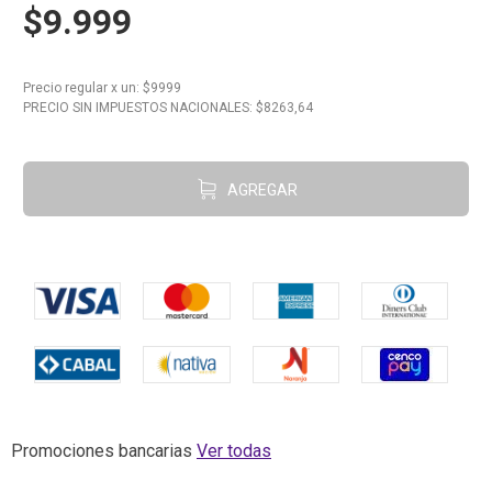
$9.999
10
.
Aceite
Precio regular
x
un
: $
9999
PRECIO SIN IMPUESTOS NACIONALES: $
8263,64
AGREGAR
Promociones bancarias
Ver todas