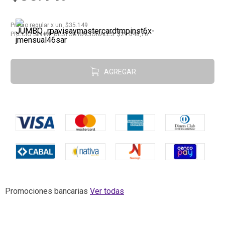
10
.
Carne
Precio regular
x
un
: $
35.149
PRECIO SIN IMPUESTOS NACIONALES: $
29.048,76
AGREGAR
Promociones bancarias
Ver todas