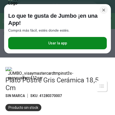
×
Lo que te gusta de Jumbo ¡en una
Buscar...
0
App!
Comprá más fácil, estés donde estés.
Seleccioná el método de entrega
Términos más buscados
1
.
Vanish
Usar la app
Hogar y textil
Mesa
Bowls, Ensaladeras, Fuentes y Bandejas
Plato
Postre Gris Cerámica 18,5 Cm
2
.
Cafe
3
.
Leche
4
.
Cerveza
5
.
Plato Postre Gris Cerámica 18,5
Galletitas
Cm
6
.
Juguetes
SIN MARCA
SKU
:
41280370007
7
.
Yerba
8
.
Fideos
Producto sin stock
9
.
Carne