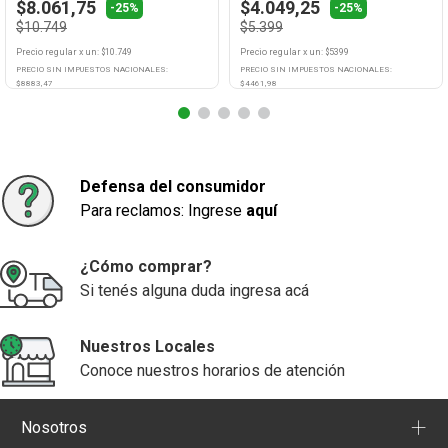
$8.061,75
$4.049,25
-25%
-25%
$10.749
$5.399
Precio regular
x
un
: $
10.749
Precio regular
x
un
: $
5399
PRECIO SIN IMPUESTOS NACIONALES:
PRECIO SIN IMPUESTOS NACIONALES:
$
8883,47
$
4461,98
Agregar
Agregar
Defensa del consumidor
Para reclamos: Ingrese
aquí
¿Cómo comprar?
Si tenés alguna duda ingresa acá
Nuestros Locales
Conoce nuestros horarios de atención
+
Nosotros